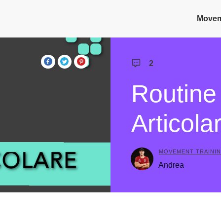
Move
2
Routine 
Articola
MOVEMENT TRAINI
Andrea