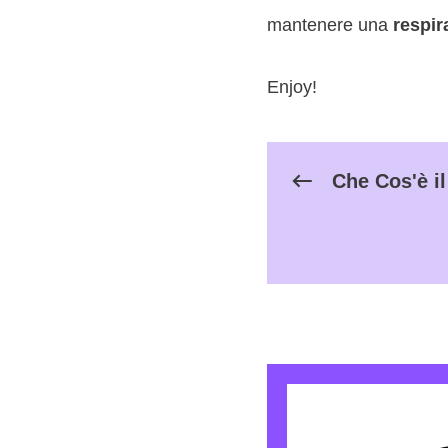
mantenere una
respir
Enjoy!
Che Cos'è i