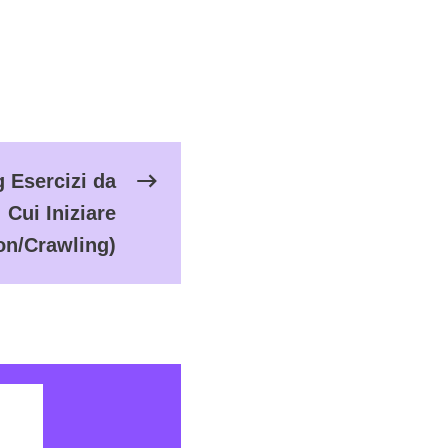
 Esercizi da
Cui Iniziare
on/Crawling)