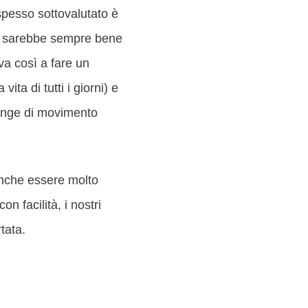
spesso sottovalutato è
nto sarebbe sempre bene
va così a fare un
ita di tutti i giorni) e
range di movimento
nche essere molto
n facilità, i nostri
tata.