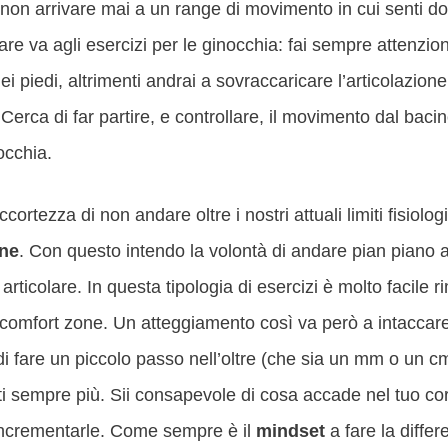
 non arrivare mai a un range di movimento in cui senti do
e va agli esercizi per le ginocchia: fai sempre attenzion
ei piedi, altrimenti andrai a sovraccaricare l’articolazion
erca di far partire, e controllare, il movimento dal bacino
occhia.
rtezza di non andare oltre i nostri attuali limiti fisiolog
one
. Con questo intendo la volontà di andare pian piano a
rticolare. In questa tipologia di esercizi è molto facile
a comfort zone. Un atteggiamento così va però a intaccare
i fare un piccolo passo nell’oltre (che sia un mm o un cm
ti sempre più. Sii consapevole di cosa accade nel tuo cor
 incrementarle. Come sempre è il
mindset
a fare la differ